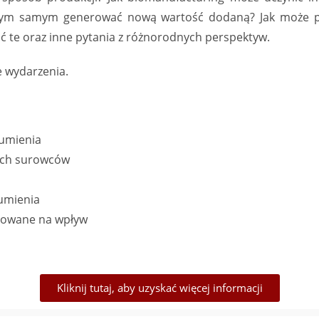
 i tym samym generować nową wartość dodaną? Jak może 
 te oraz inne pytania z różnorodnych perspektyw.
e wydarzenia.
umienia
ych surowców
umienia
otowane na wpływ
Kliknij tutaj, aby uzyskać więcej informacji