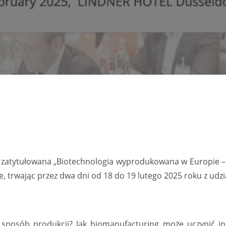
 zatytułowana „Biotechnologia wyprodukowana w Europie – 
e, trwając przez dwa dni od 18 do 19 lutego 2025 roku z ud
 sposób produkcji? Jak biomanufacturing może uczynić inn